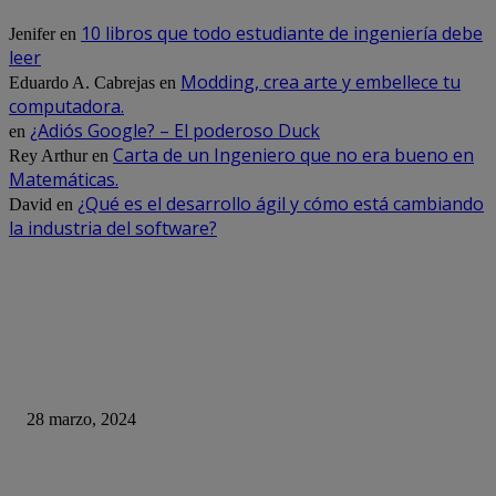
10 libros que todo estudiante de ingeniería debe
Jenifer
en
leer
Modding, crea arte y embellece tu
Eduardo A. Cabrejas
en
computadora.
¿Adiós Google? – El poderoso Duck
en
Carta de un Ingeniero que no era bueno en
Rey Arthur
en
Matemáticas.
¿Qué es el desarrollo ágil y cómo está cambiando
David
en
la industria del software?
DE OPINION
Empresa envía a teletrabajar por un día a 400 de sus empleados… Solo fu
excusa para despedirlos
28 marzo, 2024
Parte importante de la generación Alpha carece de habilidades básicas en e