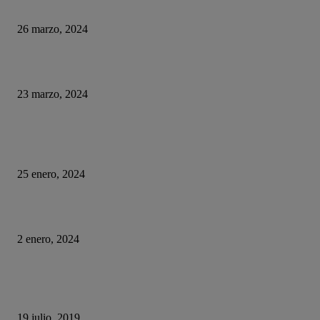
de computadoras
26 marzo, 2024
¿Qué ha pasado con El Rincón del Vago?
23 marzo, 2024
HUMOR
La historia del chatbot que funcionaba tan mal que fue «despedido»
25 enero, 2024
Fotos que nunca deberías subir a tus redes sociales
2 enero, 2024
Con esta web puedes trollear a tus compañeros de trabajo haciéndoles cree
se está actualizando su sistema operativo.
19 julio, 2019