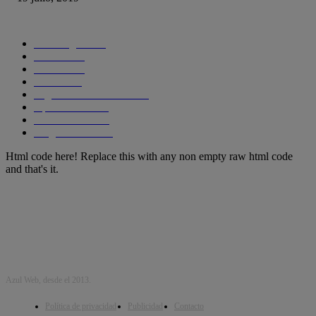
CATEGORIAS POPULARES
Tecnología
1290
Ciencia
435
Internet
278
Cursos
256
Seguridad informática
210
Aplicaciones
204
SmartPhones
195
Programacion
191
Html code here! Replace this with any non empty raw html code
and that's it.
Azul Web, desde el 2013.
Política de privacidad
Publicidad
Contacto