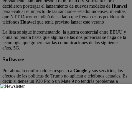
Previamente, también desde Tokio, KDDI y SoftBank Corp
decidieron postergar el lanzamiento de nuevos modelos de
Huawei
para evaluar el impacto de las sanciones estadounidenses, mientras
que NTT Docomo indicó de su lado que frenaba «los pedidos» de
teléfonos
Huawei
que tenía previsto lanzar este verano
La lista se sigue incrementando, la guerra comercial entre EEUU y
china no parara hasta que alguna de las dos potencias se haga de la
tecnología que gobernarar las comunicaciones de los siguientes
años, 5G.
Software
Por ahora lo confirmado es respecto a
Google
y sus servicios, los
efectos de las políticas de Trump no aplican a teléfonos actuales. Es
decir, si tienes un P30 Pro o un Mate 9 no tendrás problemas a
futuro.
Suministros
Relación de empresas proveedoras de los componentes que hacen
un teléfono. A pesar de que se ha preparado apilando inventario para
producir hasta un año en algunas partes críticas,
Huawei
tiene un
gran reto en reemplazar estas empresas.