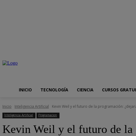
sábado, agosto 8, 2026
Internet
Aplicaciones
Seguridad informát
INICIO
TECNOLOGÍA
CIENCIA
CURSOS GRATU
Inicio
Inteligencia Artificial
Kevin Weil y el futuro de la programación: ¿dejará
Inteligencia Artificial
Programacion
Kevin Weil y el futuro de l