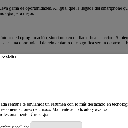
nueva gama de oportunidades. Al igual que la llegada del smartphone q
cnología para mejor.
uturo de la programación, sino también un llamado a la acción. Si bien 
 es una oportunidad de reinventar lo que significa ser un desarrollador e
 creo que será antes»
ada semana te enviamos un resumen con lo más destacado en tecnolog
 recomendaciones de cursos. Mantente actualizado y avanza
rofesionalmente. Únete gratis.
ombre y apellido: