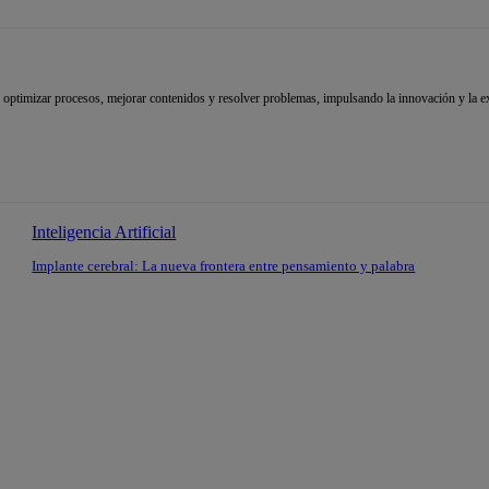
ara optimizar procesos, mejorar contenidos y resolver problemas, impulsando la innovación y la e
Inteligencia Artificial
Implante cerebral: La nueva frontera entre pensamiento y palabra