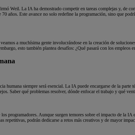
rmó Weil. La IA ha demostrado competir en tareas complejas y, de conti
70 años. Este avance no solo redefine la programación, sino que podría 
veamos a muchísima gente involucrándose en la creación de soluciones 
n embargo, esto también plantea desafíos: ¿Qué pasará con los empleos e
umana
ncia humana siempre será esencial. La IA puede encargarse de la parte 
ejos. Saber qué problemas resolver, dónde enfocar el trabajo y qué vent
 los programadores. Aunque surgen temores sobre el impacto de la IA en
as repetitivas, podrán dedicarse a retos más creativos y de mayor impacto