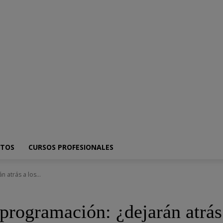
ica
SmartPhones
Programacion
Artículo de opinión
ITOS
CURSOS PROFESIONALES
n atrás a los...
a programación: ¿dejarán atrá