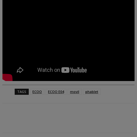
TAGS
ECOO
ECOO E04
movil
phablet