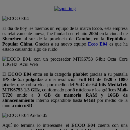
El dia de hoy les traemos un equipo de la marca
Ecoo
, esta empresa
es relativamente nueva, fue fundada en el año
2004
en la ciudad de
Shenzhen
al sur de la provincia de
Cantón
, en la
República
Popular China
. Gracias a su nuevo equipo
Ecoo E04
es que ha
estado causando algo de ruido.
El
ECOO E04
entra en la categoría
phablet
gracias a su pantalla
IPS de 5.5 pulgadas
a una resolución F
ull HD de 1920 x 1080
píxeles
que cobra vida por medio del
SoC de 64 bits MediaTek
MTK6753 1.3 GHz
, conformado por
8 núcleos
y los gráficos
Mali-
T720
unido a
3 GB de memoria RAM y 16GB de
almacenamiento
interno expandible hasta
64GB
por medio de la
ranura
microSD
.
Aquí no termina lo interesante, el
ECOO E04
cuenta con una