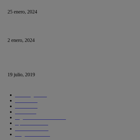
La historia del chatbot que funcionaba tan mal que fue «despedido»
25 enero, 2024
Fotos que nunca deberías subir a tus redes sociales
2 enero, 2024
Con esta web puedes trollear a tus compañeros de trabajo haciéndoles cree
se está actualizando su sistema operativo.
19 julio, 2019
CATEGORIAS POPULARES
Tecnología
1290
Ciencia
435
Internet
278
Cursos
256
Seguridad informática
210
Aplicaciones
204
SmartPhones
195
Programacion
191