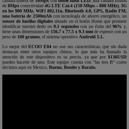
cámara trasera de
16Mpx
con
doble flash LED
, una cámara frontal
de
8Mpx
conectividad
4G LTE Cat.4 (150 Mbps – 800 MHz)
,
3G
en los 900 MHz, WiFi 802.11n, Bluetooth 4.0, GPS, Radio FM,
una batería de 2500mAh
con tecnología de ahorro energético, un
sensor de huellas digitales
situado en el botón Home que promete
identificar nuestro dedo en
0.1 segundos
con un éxito del
96%
y,
tiene unas dimensiones de
156.7 x 77.5 x 9.3 mm
de espesor con un
peso de
160 gramos
, el sistema operativo
Android 5.1.
Lo mejor del
ECOO E04
no son sus características, que sin duda
destacan entre otros equipos chinos, lo que más ha llamado la
atención de este dispositivo es su precio, ya que por
$136USD
puedes hacerte de uno. Este equipo cuenta con “las tres B” como
decimos aqui en Mexico,
Bueno, Bonito y Barato.