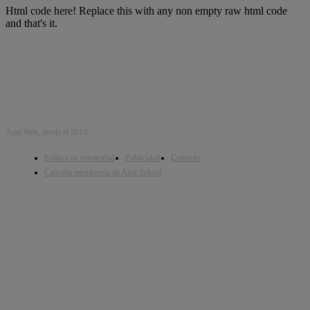
Html code here! Replace this with any non empty raw html code
and that's it.
Azul Web, desde el 2013.
Política de privacidad
Publicidad
Contacto
Cancelar membresia de Azul School