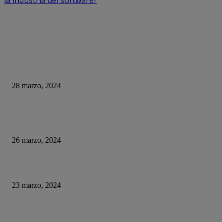
la industria del software?
DE OPINION
Empresa envía a teletrabajar por un día a 400 de sus empleados… Solo fu
excusa para despedirlos
28 marzo, 2024
Parte importante de la generación Alpha carece de habilidades básicas en e
de computadoras
26 marzo, 2024
¿Qué ha pasado con El Rincón del Vago?
23 marzo, 2024
HUMOR