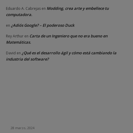
Modding, crea arte y embellece tu
Eduardo A. Cabrejas
en
computadora.
¿Adiós Google? – El poderoso Duck
en
Carta de un Ingeniero que no era bueno en
Rey Arthur
en
Matemáticas.
¿Qué es el desarrollo ágil y cómo está cambiando la
David
en
industria del software?
DE OPINION
Empresa envía a teletrabajar por un día a 400 de sus
empleados… Solo fue una excusa para despedirlos
28 marzo, 2024