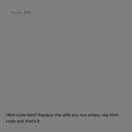
haciéndoles creer que se está actualizando su sistema
operativo.
19 julio, 2019
CATEGORIAS POPULARES
Tecnología
1290
Ciencia
435
Internet
278
Cursos
256
Seguridad informática
210
Aplicaciones
204
SmartPhones
195
Programacion
191
Html code here! Replace this with any non empty raw html
code and that's it.