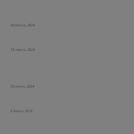
Parte importante de la generación Alpha carece de
habilidades básicas en el uso de computadoras
26 marzo, 2024
¿Qué ha pasado con El Rincón del Vago?
23 marzo, 2024
HUMOR
La historia del chatbot que funcionaba tan mal que fue
«despedido»
25 enero, 2024
Fotos que nunca deberías subir a tus redes sociales
2 enero, 2024
Con esta web puedes trollear a tus compañeros de trabajo