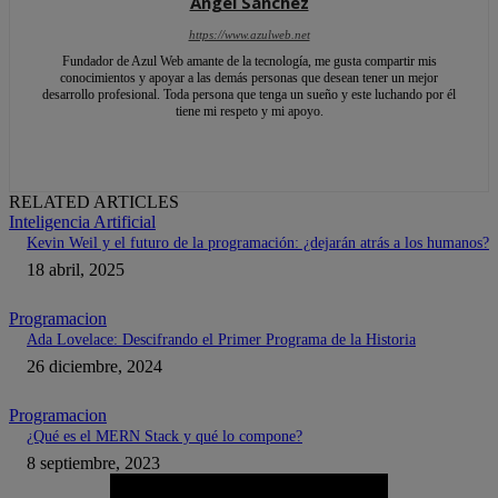
Angel Sanchez
https://www.azulweb.net
Fundador de Azul Web amante de la tecnología, me gusta compartir mis
conocimientos y apoyar a las demás personas que desean tener un mejor
desarrollo profesional. Toda persona que tenga un sueño y este luchando por él
tiene mi respeto y mi apoyo.
RELATED ARTICLES
Inteligencia Artificial
Kevin Weil y el futuro de la programación: ¿dejarán atrás a los humanos?
18 abril, 2025
Programacion
Ada Lovelace: Descifrando el Primer Programa de la Historia
26 diciembre, 2024
Programacion
¿Qué es el MERN Stack y qué lo compone?
8 septiembre, 2023