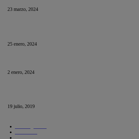
23 marzo, 2024
HUMOR
La historia del chatbot que funcionaba tan mal que fue «despedido»
25 enero, 2024
Fotos que nunca deberías subir a tus redes sociales
2 enero, 2024
Con esta web puedes trollear a tus compañeros de trabajo haciéndoles cree
se está actualizando su sistema operativo.
19 julio, 2019
CATEGORIAS POPULARES
Tecnología
1290
Ciencia
435
Internet
278