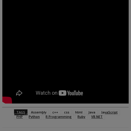
TAGS
Assembly
c++
css
html
Java
JavaScript
PHP
Python
R Programming
Ruby
VB.NET