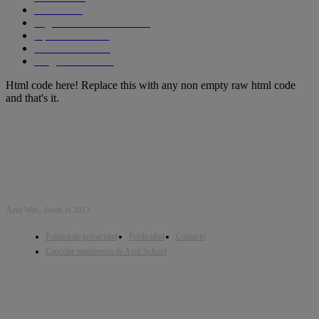
Cursos
256
Seguridad informática
210
Aplicaciones
204
SmartPhones
195
Programacion
191
Html code here! Replace this with any non empty raw html code
and that's it.
Azul Web, desde el 2013.
Política de privacidad
Publicidad
Contacto
Cancelar membresia de Azul School