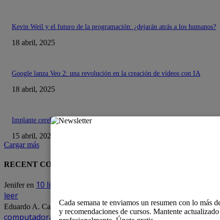
Kevin Weil y el futuro de la programación: ¿dejarán atrás a los humanos?
18 abril, 2025
Google lanza Veo 2: una revolución en la creación de vídeos con IA
18 abril, 2025
Implante cerebral: La nueva frontera entre pensamiento y palabra
15 abril, 2025
Cargar más
RECENT COMMENTS
10 libros que todo estudiante de ingeniería debe
Jenifer
en
leer
Cada semana te enviamos un resumen con lo más de
Modding, crea arte y embellece tu
Eduardo A. Cabrejas
en
y recomendaciones de cursos. Mantente actualizado
computadora.