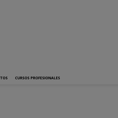
ica
SmartPhones
Programacion
Artículo de opinión
ITOS
CURSOS PROFESIONALES