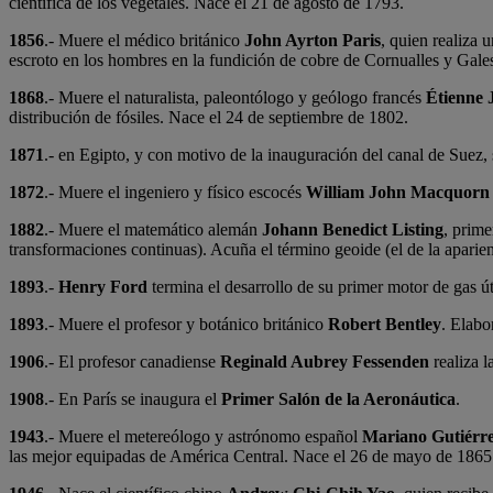
científica de los vegetales. Nace el 21 de agosto de 1793.
1856
.- Muere el médico británico
John Ayrton Paris
, quien realiza 
escroto en los hombres en la fundición de cobre de Cornualles y Gale
1868
.- Muere el naturalista, paleontólogo y geólogo francés
Étienne 
distribución de fósiles. Nace el 24 de septiembre de 1802.
1871
.- en Egipto, y con motivo de la inauguración del canal de Suez,
1872
.- Muere el ingeniero y físico escocés
William John Macquorn
1882
.- Muere el matemático alemán
Johann Benedict Listing
, prime
transformaciones continuas). Acuña el término geoide (el de la aparien
1893
.-
Henry Ford
termina el desarrollo de su primer motor de gas ú
1893
.- Muere el profesor y botánico británico
Robert Bentley
. Elabo
1906
.- El profesor canadiense
Reginald Aubrey Fessenden
realiza 
1908
.- En París se inaugura el
Primer Salón de la Aeronáutica
.
1943
.- Muere el metereólogo y astrónomo español
Mariano Gutiérr
las mejor equipadas de América Central. Nace el 26 de mayo de 1865