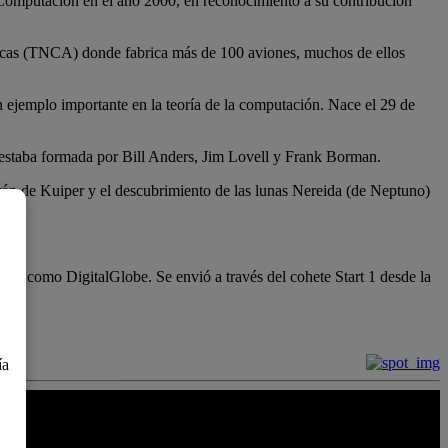
a Computación en el año 2000, en reconocimiento a su contribución
ticas (TNCA) donde fabrica más de 100 aviones, muchos de ellos
 ejemplo importante en la teoría de la computación. Nace el 29 de
n estaba formada por Bill Anders, Jim Lovell y Frank Borman.
urón de Kuiper y el descubrimiento de las lunas Nereida (de Neptuno)
×
ocida como DigitalGlobe. Se envió a través del cohete Start 1 desde la
ía