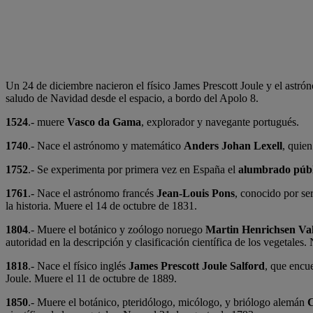
Un 24 de diciembre nacieron el físico James Prescott Joule y el astr
saludo de Navidad desde el espacio, a bordo del Apolo 8.
1524
.- muere
Vasco da Gama
, explorador y navegante portugués.
1740
.- Nace el astrónomo y matemático
Anders Johan Lexell
, quie
1752
.- Se experimenta por primera vez en España el
alumbrado públ
1761
.- Nace el astrónomo francés
Jean-Louis Pons
, conocido por se
la historia. Muere el 14 de octubre de 1831.
1804
.- Muere el botánico y zoólogo noruego
Martin Henrichsen Va
autoridad en la descripción y clasificación científica de los vegetales
1818
.- Nace el físico inglés
James Prescott Joule Salford
, que encu
Joule. Muere el 11 de octubre de 1889.
1850
.- Muere el botánico, pteridólogo, micólogo, y briólogo alemán
C