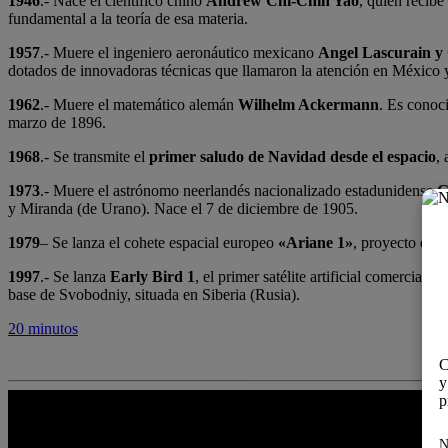
1946
.- Nace el científico chino
Andrew Chi-Chih Yao
, quien recib
fundamental a la teoría de esa materia.
1957
.- Muere el ingeniero aeronáutico mexicano
Angel Lascurain y
dotados de innovadoras técnicas que llamaron la atención en México y
1962
.- Muere el matemático alemán
Wilhelm Ackermann
. Es conoc
marzo de 1896.
1968
.- Se transmite el
primer saludo de Navidad desde el espacio
,
1973
.- Muere el astrónomo neerlandés nacionalizado estadunidense
G
y Miranda (de Urano). Nace el 7 de diciembre de 1905.
1979
– Se lanza el cohete espacial europeo
«Ariane 1»
, proyecto de l
1997
.- Se lanza
Early Bird 1
, el primer satélite artificial comercia
base de Svobodniy, situada en Siberia (Rusia).
20 minutos
C
y
p
N