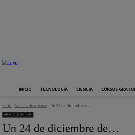
jueves, agosto 6, 2026
Internet
Aplicaciones
Seguridad informát
INICIO
TECNOLOGÍA
CIENCIA
CURSOS GRATU
Inicio
Artículo de opinión
Un 24 de diciembre de...
Artículo de opinión
Un 24 de diciembre de…