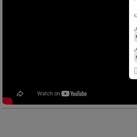
C
¿
¿
Cuota