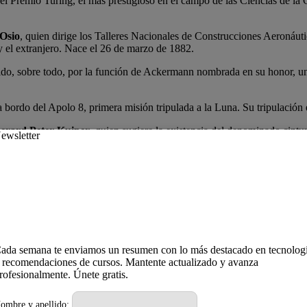
e el Premio Turing, el más prestigioso en el campo de las Ciencias de l
 Osio
, quien dirige los Talleres Nacionales de Construcciones Aeronáu
 el extranjero. Nace el 26 de marzo de 1882.
ido, sobre todo, por la función de Ackermann nombrada en su honor, un
 a bordo del Apolo 8, primera misión tripulada a la Luna. Su tripulació
erard Peter Kuiper
, quien sugiere la existencia del denominado cint
a Agencia Espacial Europea (ESA, por sus siglas en inglés).
l de teledetección, desarrollado por la empresa EarthWatch, más tarde con
ada semana te enviamos un resumen con lo más destacado en tecnolog
 recomendaciones de cursos. Mantente actualizado y avanza
rofesionalmente. Únete gratis.
ombre y apellido: