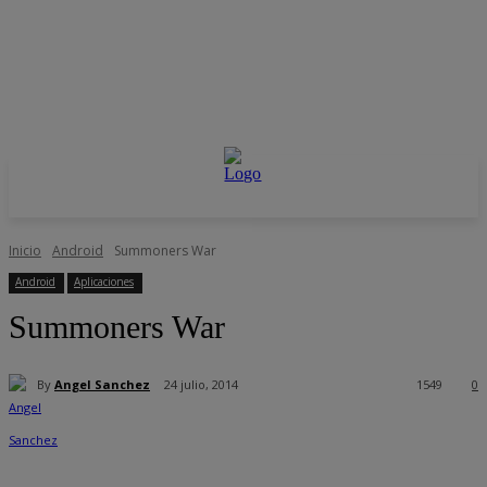
Inicio
Android
Summoners War
Android
Aplicaciones
Summoners War
By
Angel Sanchez
24 julio, 2014
1549
0