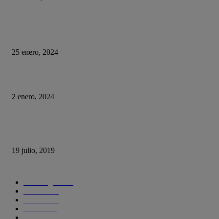
HUMOR
La historia del chatbot que funcionaba tan mal que fue «despedido»
25 enero, 2024
Fotos que nunca deberías subir a tus redes sociales
2 enero, 2024
Con esta web puedes trollear a tus compañeros de trabajo haciéndoles cree
se está actualizando su sistema operativo.
19 julio, 2019
CATEGORIAS POPULARES
Tecnología
1290
Ciencia
435
Internet
278
Cursos
256
Seguridad informática
210