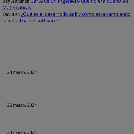
Carta de un Ingeniero que no era bueno en
Rey Arthur
en
Matemáticas.
¿Qué es el desarrollo ágil y cómo está cambiando
David
en
la industria del software?
DE OPINION
Empresa envía a teletrabajar por un día a 400 de sus empleados… Solo fu
excusa para despedirlos
28 marzo, 2024
Parte importante de la generación Alpha carece de habilidades básicas en e
de computadoras
26 marzo, 2024
¿Qué ha pasado con El Rincón del Vago?
23 marzo, 2024