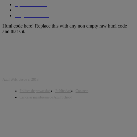
Aplicaciones
204
SmartPhones
195
Programacion
191
Html code here! Replace this with any non empty raw html code
and that's it.
Azul Web, desde el 2013.
Política de privacidad
Publicidad
Contacto
Cancelar membresia de Azul School