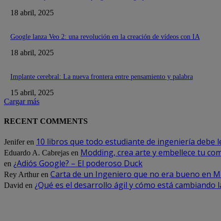
18 abril, 2025
Google lanza Veo 2: una revolución en la creación de vídeos con IA
18 abril, 2025
Implante cerebral: La nueva frontera entre pensamiento y palabra
15 abril, 2025
Cargar más
RECENT COMMENTS
10 libros que todo estudiante de ingeniería debe l
Jenifer
en
Modding, crea arte y embellece tu co
Eduardo A. Cabrejas
en
¿Adiós Google? – El poderoso Duck
en
Carta de un Ingeniero que no era bueno en M
Rey Arthur
en
¿Qué es el desarrollo ágil y cómo está cambiando l
David
en