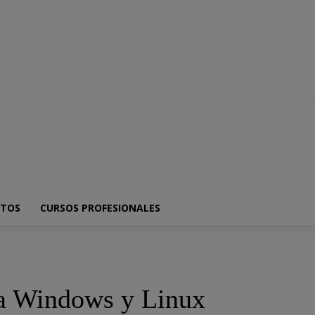
ica
SmartPhones
Programacion
Artículo de opinión
ITOS
CURSOS PROFESIONALES
ra Windows y Linux