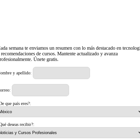
ada semana te enviamos un resumen con lo más destacado en tecnolog
 de huellas desde 119USD
¿Por qué las
 recomendaciones de cursos. Mantente actualizado y avanza
rofesionalmente. Únete gratis.
ombre y apellido:
 de todo lo que tenga que ver con ciencia y tecnología y me interesa todo aquello que involucr
orreo:
De que país eres?:
Qué deseas recibir?:
Linux
Resucita tu PC Viejo con estas Distribuciones Linux ¡Gratis y Parecidas a