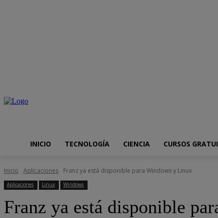
jueves, agosto 6, 2026
Internet
Aplicaciones
Seguridad informát
INICIO
TECNOLOGÍA
CIENCIA
CURSOS GRATU
Inicio
Aplicaciones
Franz ya está disponible para Windows y Linux
Aplicaciones
Linux
Windows
Franz ya está disponible pa