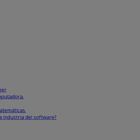
eer
mputadora.
atemáticas.
a industria del software?