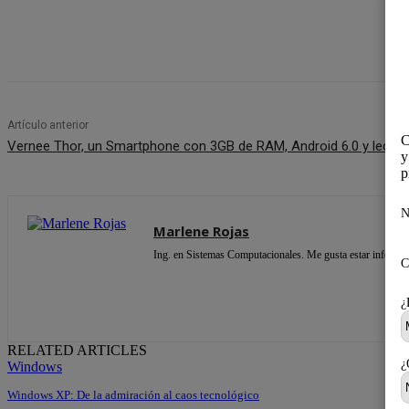
Cuota
Artículo anterior
C
Vernee Thor, un Smartphone con 3GB de RAM, Android 6.0 y lector
y
p
N
Marlene Rojas
Ing. en Sistemas Computacionales. Me gusta estar informada
C
¿
RELATED ARTICLES
¿
Windows
Windows XP: De la admiración al caos tecnológico