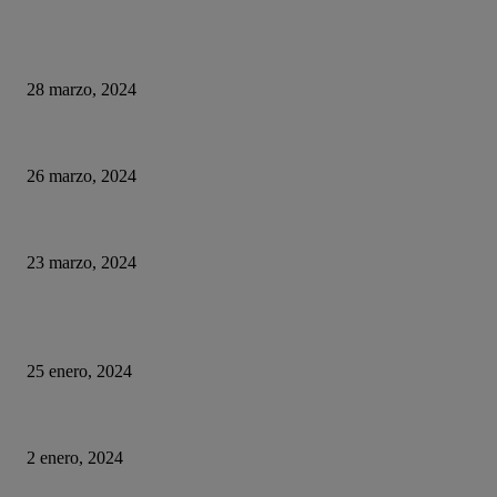
DE OPINION
Empresa envía a teletrabajar por un día a 400 de sus empleados… Solo fue
28 marzo, 2024
Parte importante de la generación Alpha carece de habilidades básicas en 
26 marzo, 2024
¿Qué ha pasado con El Rincón del Vago?
23 marzo, 2024
HUMOR
La historia del chatbot que funcionaba tan mal que fue «despedido»
25 enero, 2024
Fotos que nunca deberías subir a tus redes sociales
2 enero, 2024