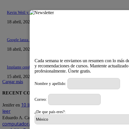
Kevin Weil y el futuro de la programación: ¿dejarán atrás a los humanos?
18 abril, 2025
Google lanza Veo 2: una revolución en la creación de vídeos con IA
18 abril, 2025
Cada semana te enviamos un resumen con lo más de
y recomendaciones de cursos. Mantente actualizado
Implante cerebral: La nueva frontera entre pensamiento y palabra
profesionalmente. Únete gratis.
15 abril, 2025
Cargar más
Nombre y apellido:
RECENT COMMENTS
Correo:
10 libros que todo estudiante de ingeniería debe
Jenifer
en
leer
¿De que país eres?:
Modding, crea arte y embellece tu
Eduardo A. Cabrejas
en
computadora.