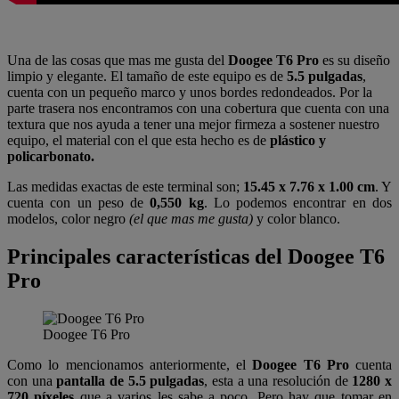
Una de las cosas que mas me gusta del
Doogee T6 Pro
es su diseño
limpio y elegante. El tamaño de este equipo es de
5.5 pulgadas
,
cuenta con un pequeño marco y unos bordes redondeados. Por la
parte trasera nos encontramos con una cobertura que cuenta con una
textura que nos ayuda a tener una mejor firmeza a sostener nuestro
equipo, el material con el que esta hecho es de
plástico y
policarbonato.
Las medidas exactas de este terminal son;
15.45 x 7.76 x 1.00 cm
. Y
cuenta con un peso de
0,550 kg
. Lo podemos encontrar en dos
modelos, color negro
(el que mas me gusta)
y color blanco.
Principales características del Doogee T6
Pro
Doogee T6 Pro
Como lo mencionamos anteriormente, el
Doogee T6 Pro
cuenta
con una
pantalla de 5.5 pulgadas
, esta a una resolución de
1280 x
720 píxeles
que a varios les sabe a poco. Pero hay que tomar en