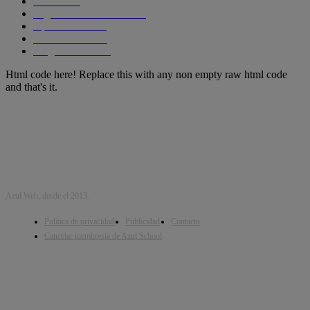
Cursos
256
Seguridad informática
210
Aplicaciones
204
SmartPhones
195
Programacion
191
Html code here! Replace this with any non empty raw html code
and that's it.
Azul Web, desde el 2013.
Política de privacidad
Publicidad
Contacto
Cancelar membresia de Azul School