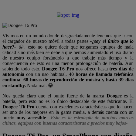
Vivimos en un mundo donde desgraciadamente tenemos que ir con
el cargador de nuestro móvil a todas partes
-¿soy el único que lo
hace?-
😛
, esto no quiere decir que tengamos equipos de mala
calidad sino más bien se debe a que hemos aumentado el uso diario
de nuestro equipo forzándolo a que trabaje más tiempo y la
consecuencia de esto es una menor prolongación de batería. Aun
sabiendo todo esto,
Doogee T6 Pro
nos ofrece hasta
tres días de
autonomía
con un uso habitual,
40 horas de llamada telefónica
continua
,
68 horas de reproducción de música y hasta 39 días
en standby.
Nada mal. 😀
Nos queda claro que el punto fuerte de la marca
Doogee
es la
batería, pero esto no es lo único destacable de este fabricante. El
Doogee T6 Pro
cuenta con excelentes características que lo hacen
ser uno de los mejores en la gama media, a demás cuenta con un
precio
muy accesible
.
-Esta es la estrategia de muchas marcas
chinas, equipos con buenas caracterizaras a precios muy bajos-
Doogee T6 Pro, un SmarPhone con diseño