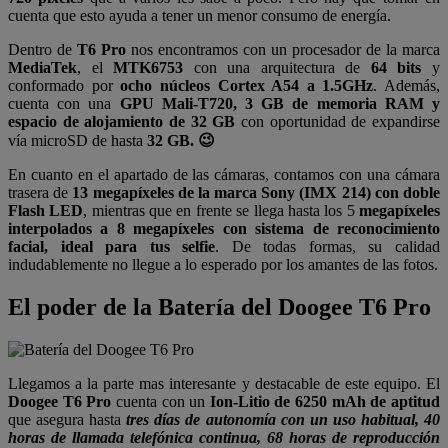
cuenta que esto ayuda a tener un menor consumo de energía.
Dentro de
T6 Pro
nos encontramos con un procesador de la marca
MediaTek
, el
MTK6753
con una arquitectura de
64 bits
y
conformado por
ocho núcleos Cortex A54 a 1.5GHz
. Además,
cuenta con una
GPU Mali-T720, 3 GB de memoria RAM y
espacio de alojamiento de 32 GB
con oportunidad de expandirse
vía microSD de hasta
32 GB. 😉
En cuanto en el apartado de las cámaras, contamos con una cámara
trasera de
13 megapíxeles de la marca Sony (IMX 214) con doble
Flash LED
, mientras que en frente se llega hasta los 5
megapíxeles
interpolados a 8 megapíxeles con sistema de reconocimiento
facial, ideal para tus selfie
. De todas formas, su calidad
indudablemente no llegue a lo esperado por los amantes de las fotos.
El poder de la Batería del Doogee T6 Pro
Llegamos a la parte mas interesante y destacable de este equipo. El
Doogee T6 Pro
cuenta con un
Ion-Litio de 6250 mAh de aptitud
que asegura hasta
tres días de autonomía con un uso habitual, 40
horas de llamada telefónica continua, 68 horas de reproducción