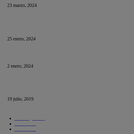
23 marzo, 2024
HUMOR
La historia del chatbot que funcionaba tan mal que fue «despedido»
25 enero, 2024
Fotos que nunca deberías subir a tus redes sociales
2 enero, 2024
Con esta web puedes trollear a tus compañeros de trabajo haciéndoles cree
se está actualizando su sistema operativo.
19 julio, 2019
CATEGORIAS POPULARES
Tecnología
1290
Ciencia
435
Internet
278