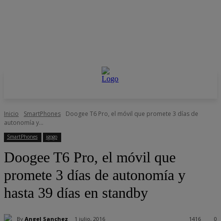
Inicio
SmartPhones
Doogee T6 Pro, el móvil que promete 3 días de
autonomía y...
SmartPhones
igogo
Doogee T6 Pro, el móvil que
promete 3 días de autonomía y
hasta 39 días en standby
By
Angel Sanchez
1 julio, 2016
1416
0