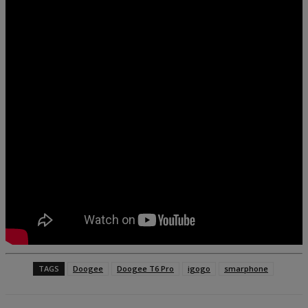
TAGS
Doogee
Doogee T6 Pro
igogo
smarphone