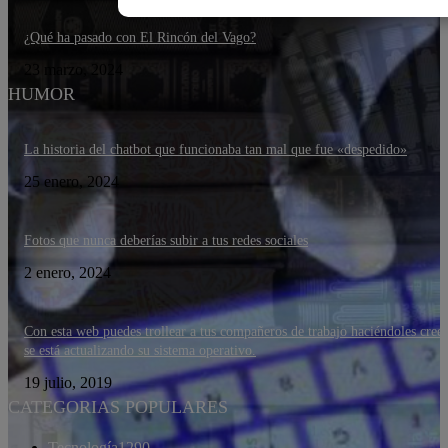
¿Qué ha pasado con El Rincón del Vago?
23 marzo, 2024
HUMOR
La historia del chatbot que funcionaba tan mal que fue «despedido»
25 enero, 2024
Fotos que nunca deberías subir a tus redes sociales
2 enero, 2024
Con esta web puedes trollear a tus compañeros de trabajo haciéndoles cree
se está actualizando su sistema operativo.
19 julio, 2019
CATEGORIAS POPULARES
Tecnología
1290