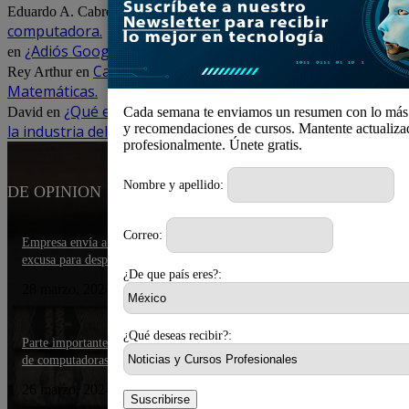
Modding, crea arte y embellece tu
Eduardo A. Cabrejas
en
computadora.
¿Adiós Google? – El poderoso Duck
en
Carta de un Ingeniero que no era bueno en
Rey Arthur
en
Matemáticas.
¿Qué es el desarrollo ágil y cómo está cambiando
David
en
Cada semana te enviamos un resumen con lo más 
y recomendaciones de cursos. Mantente actualiza
la industria del software?
profesionalmente. Únete gratis.
Nombre y apellido:
DE OPINION
Correo:
Empresa envía a teletrabajar por un día a 400 de sus empleados… Solo fu
excusa para despedirlos
¿De que país eres?:
28 marzo, 2024
¿Qué deseas recibir?:
Parte importante de la generación Alpha carece de habilidades básicas en e
de computadoras
26 marzo, 2024
Suscribirse