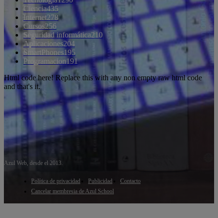
Ciencia
435
Internet
278
Cursos
256
Seguridad informática
210
Aplicaciones
204
SmartPhones
195
Programacion
191
Html code here! Replace this with any non empty raw html code
and that's it.
Azul Web, desde el 2013.
Política de privacidad
Publicidad
Contacto
Cancelar membresia de Azul School