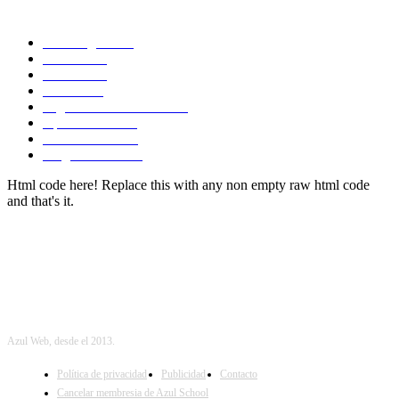
CATEGORIAS POPULARES
Tecnología
1290
Ciencia
435
Internet
278
Cursos
256
Seguridad informática
210
Aplicaciones
204
SmartPhones
195
Programacion
191
Html code here! Replace this with any non empty raw html code
and that's it.
Azul Web, desde el 2013.
Política de privacidad
Publicidad
Contacto
Cancelar membresia de Azul School